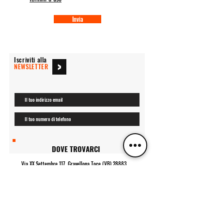
Invia
Iscriviti alla
>
NEWSLETTER
DOVE TROVARCI
Via XX Settembre 117, Gravellona Toce (VB) 28883
Tel.
+39 392 431 8425
E-mail
jmoffroadschool@libero.it
CHIAMACI
INFORMATIVA PRIVACY