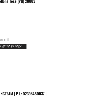
ellona Toce (VB) 28883
ero.it
RMATIVA PRIVACY
NGTEAM | P.I.: 02395480037 |