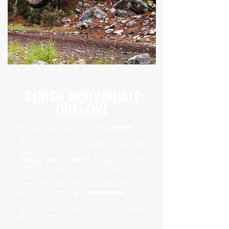
CORSO INDIVIDUALE
ONE
ONE
TO
Per chi cerca un'attenzione personalizzata, i corsi
individuali
sono
l'ideale.
Questo approccio permette di concentrarsi specificamente sulle tue
esigenze e obiettivi di guida.
L
'istruttore lavorerà direttamente con te
per perfezionare le
tecniche, migliorare la tua sicurezza e ottimizzare il settaggio della
moto.
I percorsi e le esercitazioni sono progettati su misura, tenendo conto
delle tue competenze attuali e dei tuoi
obiettivi personali
.
Questo format garantisce un apprendimento approfondito e un
miglioramento mirato!​