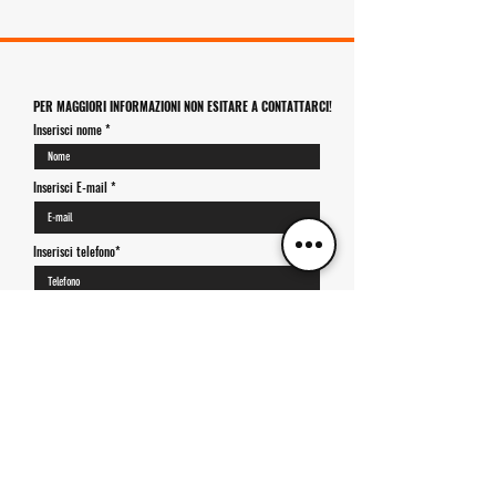
PER MAGGIORI INFORMAZIONI NON ESITARE A CONTATTARCI!
Inserisci nome
Inserisci E-mail
Inserisci telefono*
Invia il tuo messaggio
Ho letto e accetto la privacy policy
Visualizza
termini d'uso