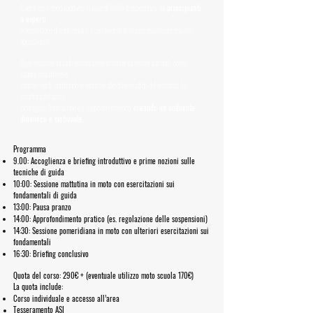
Questi corsi sono suddivisi in base al livello di esperienza, da
principianti
a esperti
,
e permettono di confrontarsi e condividere le proprie esperienze con altri
appassionati.
Ogni sessione include esercitazioni pratiche su terreni variabili, come
sabbia, mulattiere e
sentieri ripidi, adattando le tecniche alle diverse sfide del percorso. La
struttura del corso
incoraggia l'interazione e il supporto reciproco,
creando un ambiente
dinamico e motivante.
Programma
9.00: Accoglienza e briefing introduttivo e prime nozioni sulle
tecniche di guida
10:00: Sessione mattutina in moto con esercitazioni sui
fondamentali di guida
13:00: Pausa pranzo
14:00: Approfondimento pratico (es. regolazione delle sospensioni)
14:30: Sessione pomeridiana in moto con ulteriori esercitazioni sui
fondamentali
16:30: Briefing conclusivo
Quota del corso: 290€ + (eventuale utilizzo moto scuola 170€)
La quota include:
Corso individuale e accesso all’area
Tesseramento ASI