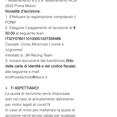
- Tesseramento a.s.d e Tesseramento ACSI 
2022 Prima Motori
​Modalità d'iscrizione:
1. Effettuare la registrazione compilando il 
FORM
2. Eseguire il pagamento di iscrizione di
 € 
50.00
 al seguente iban:
IT32Y0760110100001037358486
​Causale: Corso Minicross ( nome e 
cognome)
Intestato a: JM Racing Team
3. Inviare documenti del bambino/a 
(foto 
della carta di identità e del codice fiscale)
alla seguente e-mail: 
jmoffroadschool@libero.it
4.  
TI ASPETTIAMO!
La quotà di iscrizione verrà rimporsata 
solo nel caso di annullamento dell'evento 
per motivi legati al covid19.
In caso di rinvio per maltempo la quota di 
iscrizione verrà tenuta valida per qualsiasi 