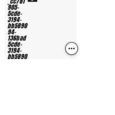
_cc781
905-
5cde-
3194-
bb5890
94-
136bad
5cde-
3194-
bb5890
94-
136bad
5ccc3 -
bb3b-
136bad
5cf58d_
Subscri
be to
N