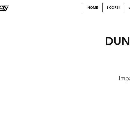
HOME
I CORSI
c
DUN
Impa