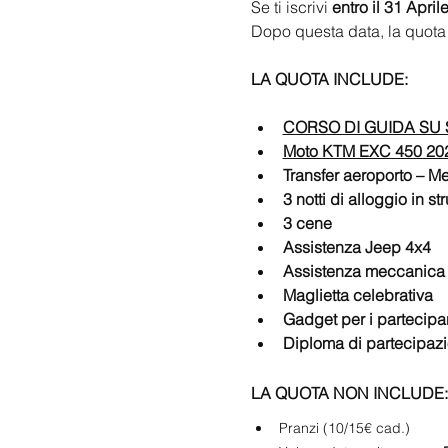
Se ti iscrivi 
entro il 31 April
Dopo questa data, la quota 
LA QUOTA INCLUDE:
CORSO DI GUIDA SU SAB
Moto KTM EXC 450 2024/
Transfer aeroporto – M
3 notti di alloggio in 
3 cene
Assistenza Jeep 4x4
Assistenza meccanica
Maglietta celebrativa 
Gadget per i partecipa
Diploma di partecipaz
LA QUOTA NON INCLUDE:
Pranzi (10/15€ cad.)