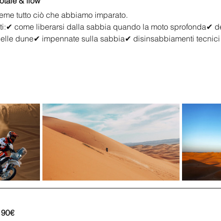
tale & flow
sieme tutto ciò che abbiamo imparato.
ti:✔ come liberarsi dalla sabbia quando la moto sprofonda✔ de
 delle dune✔ impennate sulla sabbia✔ disinsabbiamenti tecnici✔
190€