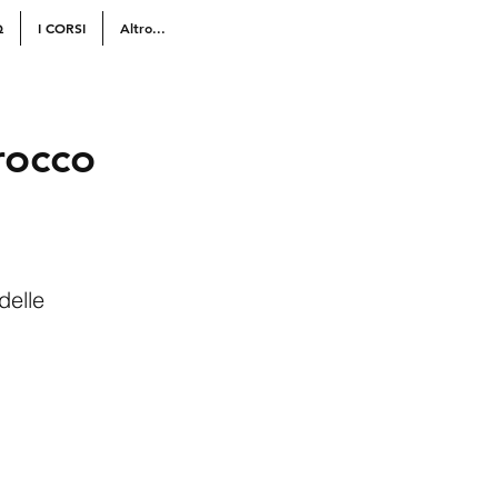
Q
I CORSI
Altro...
occo
delle