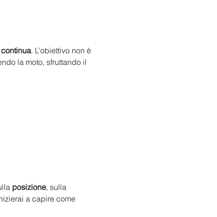
 continua
. L’obiettivo non è 
endo la moto, sfruttando il 
lla 
posizione
, sulla 
nizierai a capire come 