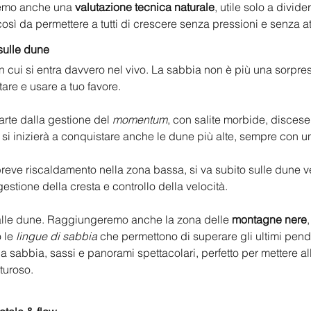
remo anche una 
valutazione tecnica naturale
, utile solo a divide
osì da permettere a tutti di crescere senza pressioni e senza at
sulle dune
n cui si entra davvero nel vivo. La sabbia non è più una sorpresa
tare e usare a tuo favore.
parte dalla gestione del 
momentum
, con salite morbide, discese
si inizierà a conquistare anche le dune più alte, sempre con u
reve riscaldamento nella zona bassa, si va subito sulle dune ve
gestione della cresta e controllo della velocità.
a alle dune. Raggiungeremo anche la zona delle 
montagne nere
 le 
lingue di sabbia
 che permettono di superare gli ultimi pendi
a sabbia, sassi e panorami spettacolari, perfetto per mettere all
turoso.