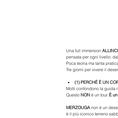
Una full immersion 
ALLINC
pensata per ogni livello: da
Poca teoria ma tanta pratica
Tre giorni per vivere il dese
(1) PERCHÉ È UN CO
Molti confondono la guida n
Questo 
NON
 è un tour. 
È un 
MERZOUGA
 non è un dese
è il più iconico terreno sabb