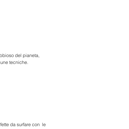
abbioso del pianeta, 
dune tecniche. 
ette da surfare con  le 