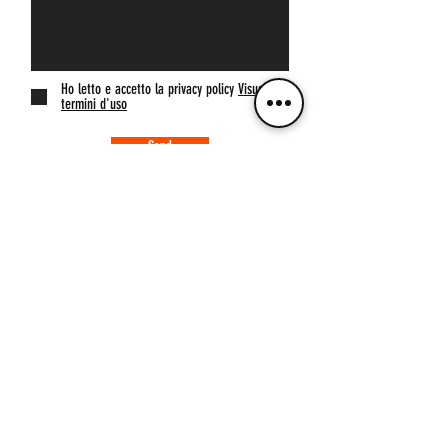
Ho letto e accetto la privacy policy
Visualizza
termini d'uso
Send
&gt;
_cc781
905-
5cde-
3194-
bb5890
94-
136bad
5cde-
3194-