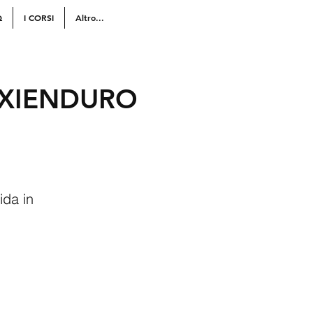
Q
I CORSI
Altro...
AXIENDURO
ida in