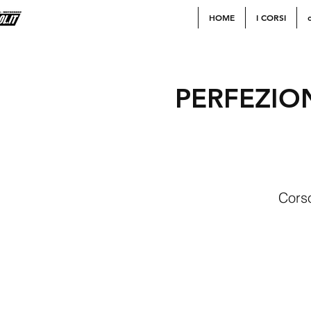
HOME
I CORSI
c
PERFEZIO
Corso