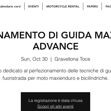
alendario corsi
EVENTI
MOTORCYCLE RENTAL
PAPERS
FA
NAMENTO DI GUIDA M
ADVANCE
Sun, Oct 30
  |  
Gravellona Toce
 dedicato al perfezionamento delle tecniche di gu
fuoristrada per moto maxienduro e bicilindriche.
La registrazione è stata chiusa
Scopri gli altri eventi