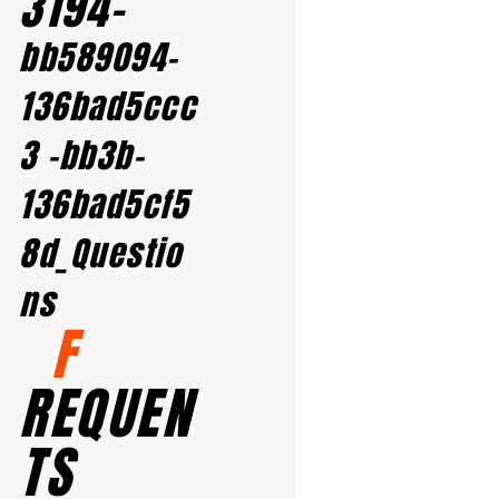
3194-
bb589094-
136bad5ccc
3 -bb3b-
136bad5cf5
8d_Questio
ns
F
REQUEN
TS