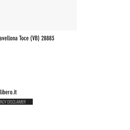
ravellona Toce (VB) 28883
ibero.it
VACY DISCLAIMER