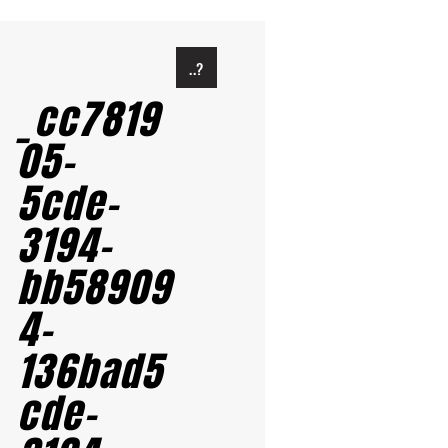
..?
_cc7819
05-
5cde-
3194-
bb58909
4-
136bad5
cde-