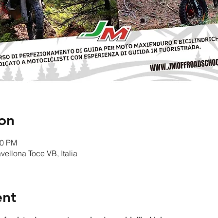
on
30 PM
ellona Toce VB, Italia
ent