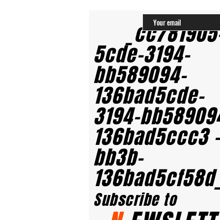
_cc781905
5cde-3194-
bb589094-
136bad5cde-
3194-bb58909
136bad5ccc3 
bb3b-
136bad5cf58d
Subscribe to