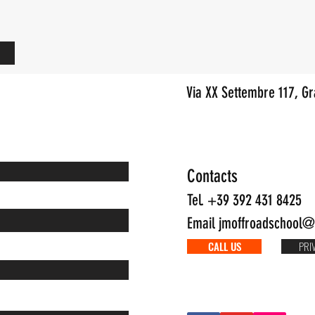
Via XX Settembre 117, G
Contacts
Tel. +39 392 431 8425
Email
jmoffroadschool@l
CALL US
PRI