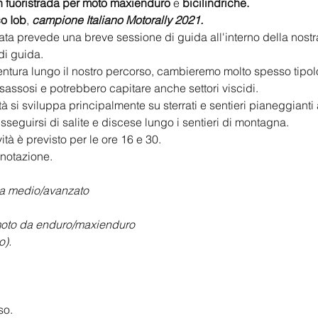
n fuoristrada per moto maxienduro
 e 
bicilindriche.
o Iob
, 
campione Italiano Motorally 2021.
nata prevede una breve sessione di guida all'interno della nostr
di guida.
entura lungo il nostro percorso, cambieremo molto spesso tipolog
i sassosi e potrebbero capitare anche settori viscidi.
tà si sviluppa principalmente su sterrati e sentieri pianeggianti 
eguirsi di salite e discese lungo i sentieri di montagna.
ività è previsto per le ore 16 e 30.
enotazione.
ada medio/avanzato
 moto da enduro/maxienduro
o).
so.