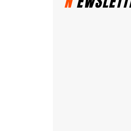
N
EWSLETT