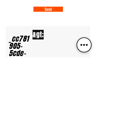
Send
&gt;
_cc781
905-
5cde-
3194-
bb5890
94-
136bad
5cde-
3194-
bb5890
94-
136bad
5ccc3 -
bb3b-