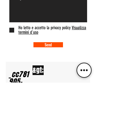
Ho letto e accetto la privacy policy
Visualizza
termini d'uso
Send
&gt;
_cc781
905-
5cde-
3194-
bb5890
94-
136bad
5cde-
3194-