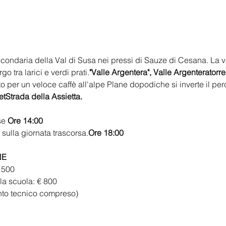
econdaria della Val di Susa nei pressi di Sauze di Cesana. La v
rgo tra larici e verdi prati.
"Valle Argentera", 
Valle Argentera
torr
to per un veloce caffè all'alpe Plane dopodiche si inverte il per
et
Strada della Assietta.
se 
Ore 14:00
sulla giornata trascorsa.
Ore 18:00 
E 
 500
la scuola: € 800
nto tecnico compreso)