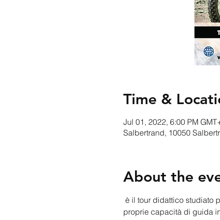
Time & Locati
Jul 01, 2022, 6:00 PM GMT
Salbertrand, 10050 Salbertr
About the ev
 è il tour didattico studiato per i possessori di moto maxienduro che vorrebbero mettersi alla prova e migliorare le 
proprie capacità di guida in