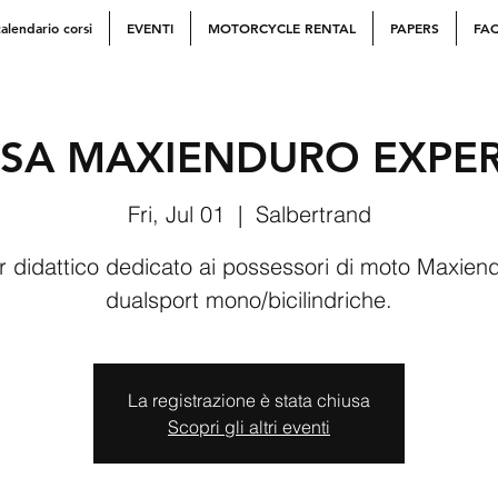
alendario corsi
EVENTI
MOTORCYCLE RENTAL
PAPERS
FA
SA MAXIENDURO EXPE
Fri, Jul 01
  |  
Salbertrand
r didattico dedicato ai possessori di moto Maxien
dualsport mono/bicilindriche.
La registrazione è stata chiusa
Scopri gli altri eventi