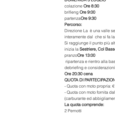
colazione 
Ore 8:30 
brifieng 
Ore 9:00 
partenza
Ore 9:30 
Percorso:
Direzione 
La 
 è una valle s
interamente dal 
 che si fa la
Si raggiunge il punto più al
inizia la 
Sestriere, Col Bass
pranzo
Ore 13:00 
 ripartenza e rientro alla ba
debriefing e considerazioni 
Ore 20:30 cena
QUOTA DI PARTECIPAZION
- Quota con moto propria: €
- Quota con moto fornita dal
(carburante ed abbigliame
La quota comprende:
2 Pernotti