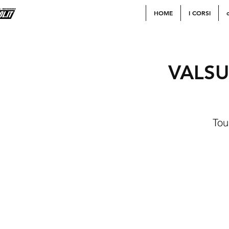
HOME
I CORSI
c
VALSU
Tou