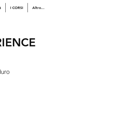
Q
I CORSI
Altro...
RIENCE
duro