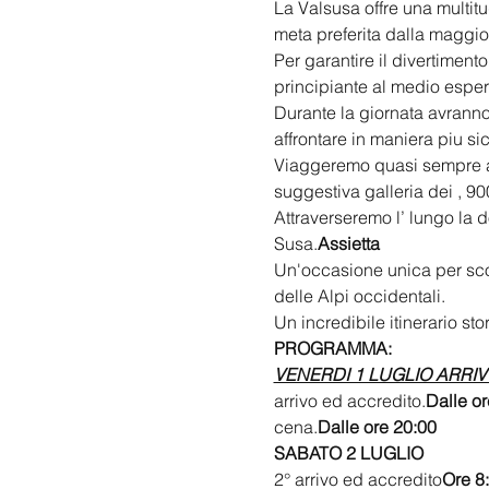
La Valsusa offre una multitud
meta preferita dalla maggior
Per garantire il divertiment
principiante al medio esper
Durante la giornata avranno
affrontare in maniera piu si
Viaggeremo quasi sempre a pi
suggestiva galleria dei 
, 90
Attraverseremo l’
 lungo la d
Susa.
Assietta
Un'occasione unica per scopr
delle Alpi occidentali.
Un incredibile itinerario sto
PROGRAMMA:
VENERDI 1 LUGLIO ARRI
arrivo ed accredito.
Dalle or
cena.
Dalle ore 20:00 
SABATO 2 LUGLIO
2° arrivo ed accredito
Ore 8: