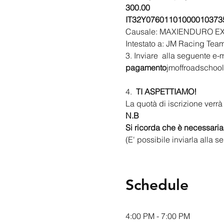
300.00
IT32Y07601101000010373
​Causale: MAXIENDURO E
Intestato a: JM Racing Tea
3. Inviare 
 alla seguente e-m
pagamento
jmoffroadschool
4.  
TI ASPETTIAMO!
La quotà di iscrizione verrà
N.B
Si ricorda che è necessaria
(E' possibile inviarla alla 
Schedule
4:00 PM - 7:00 PM