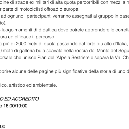
ine di strade ex militari di alta quota percorribili con mezzi a mo
 parte di motociclisti offroad d'europa.
o ad ognuno i partecipanti verranno assegnati al gruppo in base
to).
 luogo momenti di didattica dove potrete apprendere le corrett
cura ed efficace il percorso.
ù di 2000 metri di quota passando dal forte più alto d’Italia, 
0 metri di galleria buia scavata nella roccia del Monte del Segu
orsale che unisce Pian dell'Alpe a Sestriere e separa la Val Ch
ire alcune delle pagine più significative della storia di uno d
rico, artistico ed ambientale.
VO ED ACCREDITO
e 16.00/19:00 
00 