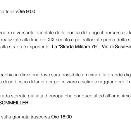
 partenza
Ore 9:00 
corre il versante orientale della conca di 
Lungo il percorso si
ri realizzate alla fine del XIX secolo e poi rafforzate prima dell
 dalla strada è imponente: 
La “Strada Militare 79”, 
 Val di Susa
Ba
necchia in direzione
dove sarà possibile ammirare la grande diga c
 di un bosco di larici per poi iniziare a salire e raggiungere il r
trada sterrata più alta d'europa che conduce al 
ed all'omonimo 
SOMMEILLER 
sulla giornata trascorsa.
Ore 18:00 