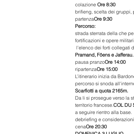
colazione 
Ore 8:30 
brifieng, scelta dei gruppi,
partenza
Ore 9:30 
Percorso:
strada sterrata della
 che per
fortificazioni e opere milita
 l’elenco dei forti collegati
Pramand, Föens e Jafferau.
pausa pranzo
Ore 14:00 
ripartenza
Ore 15:00 
L’itinerario inizia da Bardo
percorso si snoda all'interno
Scarfiotti a quota 2165m.
Da li si prosegue verso la s
territorio francese.
COL DU 
a seguire rientro alla base.
debriefing e considerazioni 
cena
Ore 20:30 
DOMENICA 3 LUGLIO