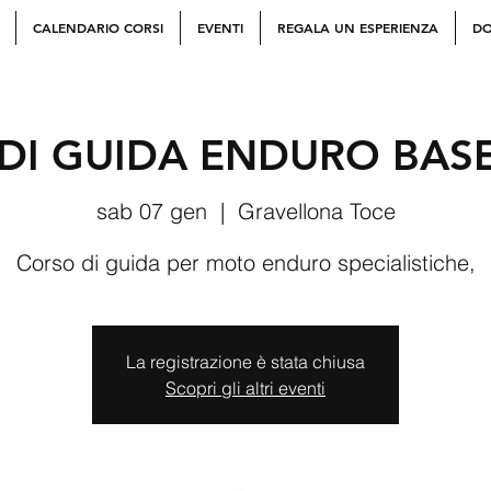
CALENDARIO CORSI
EVENTI
REGALA UN ESPERIENZA
DO
DI GUIDA ENDURO BAS
sab 07 gen
  |  
Gravellona Toce
Corso di guida per moto enduro specialistiche,
La registrazione è stata chiusa
Scopri gli altri eventi