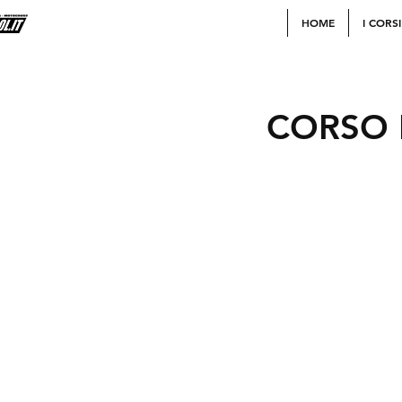
HOME
I CORSI
CORSO 