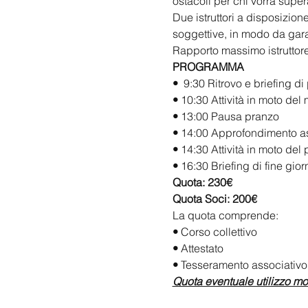
ostacoli per chi vorrà super
Due istruttori a disposizion
soggettive, in modo da garan
Rapporto massimo istruttore:
PROGRAMMA
•
  9:30 Ritrovo e briefing d
•
 10:30 Attività in moto del
•
 13:00 Pausa pranzo
•
 14:00 Approfondimento asp
•
 14:30 Attività in moto del
•
 16:30 Briefing di fine gio
Quota: 230€ 
Quota Soci: 200€
La quota comprende:
•
 Corso collettivo 
• 
Attestato
•
 Tesseramento associativo
Quota eventuale utilizzo m