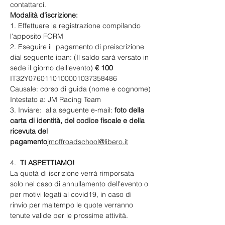
contattarci.
Modalità d'iscrizione:
1. Effettuare la registrazione compilando 
l'apposito FORM
2. Eseguire il  pagamento di preiscrizione 
di
al seguente iban: (Il saldo sarà versato in 
sede il giorno dell'evento)
 € 100 
IT32Y0760110100001037358486
​Causale: corso di guida (nome e cognome)
Intestato a: JM Racing Team
3. Inviare: 
 alla seguente e-mail: 
foto della 
carta di identità, del codice fiscale e della 
ricevuta del 
pagamento
jmoffroadschool@libero.it
4.  
TI ASPETTIAMO!
La quotà di iscrizione verrà rimporsata 
solo nel caso di annullamento dell'evento o 
per motivi legati al covid19, in caso di 
rinvio per maltempo le quote verranno 
tenute valide per le prossime attività.