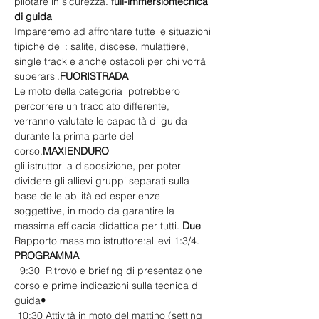
pilotare in sicurezza. 
full-immersion
tecnica 
di guida 
Impareremo ad affrontare tutte le situazioni 
tipiche del 
: salite, discese, mulattiere, 
single track e anche ostacoli per chi vorrà 
superarsi.
FUORISTRADA
Le moto della categoria 
 potrebbero 
percorrere un tracciato differente, 
verranno valutate le capacità di guida 
durante la prima parte del 
corso.
MAXIENDURO
gli istruttori a disposizione, per poter 
dividere gli allievi gruppi separati sulla 
base delle abilità ed esperienze 
soggettive, in modo da garantire la 
massima efficacia didattica per tutti. 
Due 
Rapporto massimo istruttore:allievi 1:3/4.
PROGRAMMA
  9:30  Ritrovo e briefing di presentazione 
corso e prime indicazioni sulla tecnica di 
guida
•
 10:30 Attività in moto del mattino (setting 