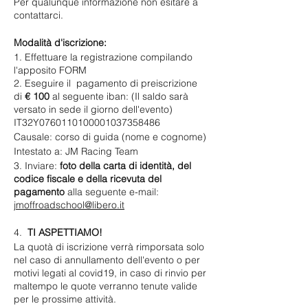
Per qualunque informazione non esitare a
contattarci.
Modalità d'iscrizione:
1. Effettuare la registrazione compilando
l'apposito FORM
2. Eseguire il pagamento di preiscrizione
di
€ 100
al seguente iban: (Il saldo sarà
versato in sede il giorno dell'evento)
IT32Y0760110100001037358486
​Causale: corso di guida (nome e cognome)
Intestato a: JM Racing Team
3. Inviare:
foto della carta di identità, del
codice fiscale e della ricevuta del
pagamento
alla seguente e-mail:
jmoffroadschool@libero.it
4.
TI ASPETTIAMO!
La quotà di iscrizione verrà rimporsata solo
nel caso di annullamento dell'evento o per
motivi legati al covid19, in caso di rinvio per
maltempo le quote verranno tenute valide
per le prossime attività.