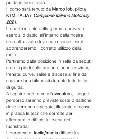
guida in fuoristrada.
Il corso sarà tenuto da 
Marco Iob
, pilota 
KTM ITALIA 
e
 C
ampione Italiano Motorally 
2021.
La parte iniziale della giornata prevede 
esercizi didattici all'interno della nostra 
area attrezzata dove con esercizi mirati 
apprenderemo il corretto utilizzo della 
moto.
Partiremo dalla posizione in sella da seduti 
e da in piedi sulle pedane, accellerazioni, 
frenate, curve, salite e discese al fine da 
risultare ben bilanciati durante tutte le fasi 
di guida.
A seguire partiremo all'
avventura
,  lungo il 
percorso saranno previste soste didattiche 
dove verranno spiegate, illustrate e messe 
in pratica le tecniche corrette per 
affrontare le difficoltà tipiche del 
fuoristrada.
Il percorso di 
facile/media
 difficoltà si 