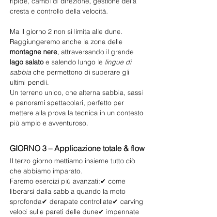
ripide, cambi di direzione, gestione della 
cresta e controllo della velocità.
Ma il giorno 2 non si limita alle dune. 
Raggiungeremo anche la zona delle 
montagne nere
, attraversando il grande 
lago salato
 e salendo lungo le 
lingue di 
sabbia
 che permettono di superare gli 
ultimi pendii.
Un terreno unico, che alterna sabbia, sassi 
e panorami spettacolari, perfetto per 
mettere alla prova la tecnica in un contesto 
più ampio e avventuroso.
GIORNO 3 – Applicazione totale & flow
Il terzo giorno mettiamo insieme tutto ciò 
che abbiamo imparato.
Faremo esercizi più avanzati:✔ come 
liberarsi dalla sabbia quando la moto 
sprofonda✔ derapate controllate✔ carving 
veloci sulle pareti delle dune✔ impennate 