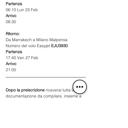
Partenza
06:10 Lun 23 Feb
Arrivo
08:30 
Ritorno:
Da Marrakech a Milano Malpensa
Numero del volo Easyjet 
EJU3930
Partenza
17:40 Ven 27 Feb
Arrivo
21:00
Dopo la preiscrizione
 riceverai tutta la 
documentazione da compilare, insieme a 
informazioni dettagliate e alle FAQ.
Per qualsiasi ulteriore domanda, il nostro 
team è a tua disposizione via 
email
: 
jmoffroadschool@libero.it
 o 
telefono
: 
+393924318425.