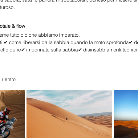
turoso.
tale & flow
sieme tutto ciò che abbiamo imparato.
ti:✔ come liberarsi dalla sabbia quando la moto sprofonda✔ de
 delle dune✔ impennate sulla sabbia✔ disinsabbiamenti tecnici✔
 rientro