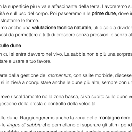
a superficie più viva e affascinante della terra. Lavoreremo su
dità e sull’uso del corpo. Poi passeremo alle 
prime dune
, dove i
sfruttarne le forme.
remo anche una 
valutazione tecnica naturale
, utile solo a divide
osì da permettere a tutti di crescere senza pressioni e senza at
sulle dune
n cui si entra davvero nel vivo. La sabbia non è più una sorpresa
tare e usare a tuo favore.
parte dalla gestione del 
momentum
, con salite morbide, discese
si inizierà a conquistare anche le dune più alte, sempre con u
reve riscaldamento nella zona bassa, si va subito sulle dune ve
gestione della cresta e controllo della velocità.
a alle dune. Raggiungeremo anche la zona delle 
montagne nere
 le 
lingue di sabbia
 che permettono di superare gli ultimi pendi
a sabbia, sassi e panorami spettacolari, perfetto per mettere all