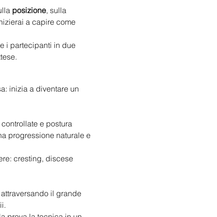
lla 
posizione
, sulla 
nizierai a capire come 
re i partecipanti in due 
tese.
: inizia a diventare un 
 controllate e postura 
na progressione naturale e 
re: cresting, discese 
, attraversando il grande 
i.
a prova la tecnica in un 