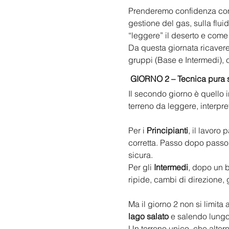
Prenderemo confidenza con l
gestione del gas, sulla flui
“leggere” il deserto e come 
Da questa giornata ricave
gruppi (Base e Intermedi), c
GIORNO 2 – Tecnica pura 
Il secondo giorno è quello i
terreno da leggere, interpre
Per i 
Principianti
, il lavoro 
corretta. Passo dopo passo 
sicura.
Per gli 
Intermedi
, dopo un b
ripide, cambi di direzione, 
Ma il giorno 2 non si limit
lago salato
 e salendo lungo
Un terreno unico, che altern