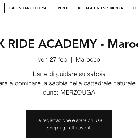
CALENDARIO CORSI
EVENTI
REGALA UN ESPERIENZA
DO
 RIDE ACADEMY - Maroc
ven 27 feb
  |  
Marocco
L’arte di guidare su sabbia
ra a dominare la sabbia nella cattedrale naturale 
dune: MERZOUGA
La registrazione è stata chiusa
Scopri gli altri eventi