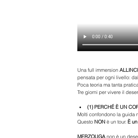
Una full immersion 
ALLINC
pensata per ogni livello: da
Poca teoria ma tanta pratica
Tre giorni per vivere il dese
(1) PERCHÉ È UN CO
Molti confondono la guida n
Questo 
NON
 è un tour. 
È un 
MERZOUGA
 non è un dese