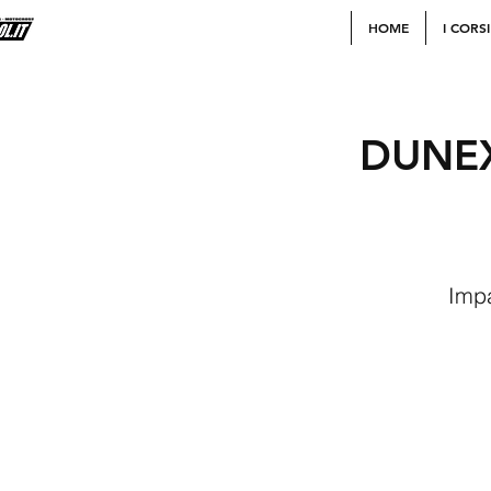
HOME
I CORSI
DUNEX
Impa